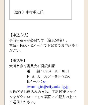
進行 ）中村唯史氏
【申込方法】
事前申込みが必要です（定員50名）。
電話・FAX・Eメールで下記までお申込みく
ださい。
【申込先】
大田市教育委員会石見銀山課
電
話：0854－83－8131
FA
X：0854－84－9156
Eメール：
o-
iwamigin@city.oda.lg.jp
※FAXでお申込みの方は、下記PDFファイ
ルをダウンロードして裏面にご記入の上で
ご送信ください。