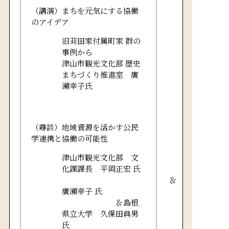
（講演）まちを元気にする協働
のアイデア
旧苅田家付属町家 群の
事例から
津山市観光文化部 歴史
まちづくり推進室 廣
瀬幸子氏
（鼎談）地域資源を活かす公民
学連携と協働の可能性
津山市観光文化部 文
化課課長 平岡正宏 氏
＆
廣瀬幸子 氏
＆島根
県立大学 久保田典男
氏