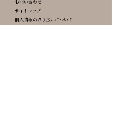
お問い合わせ
サイトマップ
個人情報の取り扱いについて
サイトについて
ARコンテンツ紹介
ARコンテンツについて
関連リンク集
〒694-0305島根県大田市大森町イ1597-3
TEL / 0854-89-0183 FAX / 0854-89-0089