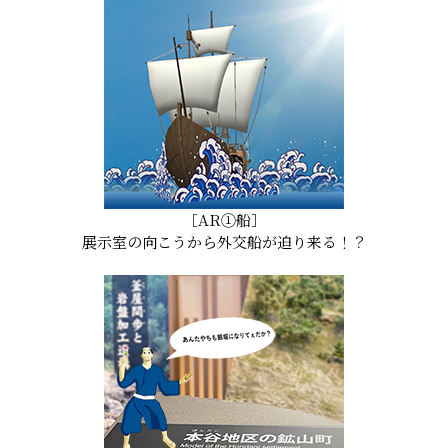
［AR①船］
展示室の向こうから外交船が迫り来る！？