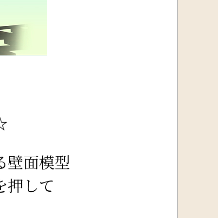
☆
る壁面模型
を押して