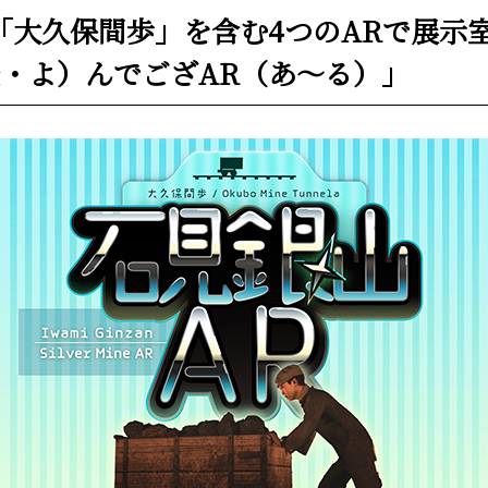
「大久保間歩」を含む4つのARで展示
・よ）んでござAR（あ～る）」