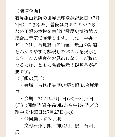
【関連企画】
石見銀山遺跡の世界遺産登録記念日（7月
2日）にちなみ、普段は見ることができ
ない丁銀の本物を古代出雲歴史博物館の
総合展示室で展示します。また、中央ロ
ビーでは、石見銀山の価値、最近の話題
をわかりやすく解説したパネルを掲示し
ます。この機会をお見逃しなく！ご覧に
なるには、ともに常設展示の観覧料が必
要です。
（丁銀の展示）
・会場 古代出雲歴史博物館 総合展示
室
・会期 2021年7月1日(木)～8月2日
(月)（開館時間 午前9時から午後6時／会
期中の休館日は7月27日(火)）
・今回展示する丁銀
文禄石州丁銀 御公用丁銀 石州丁
銀