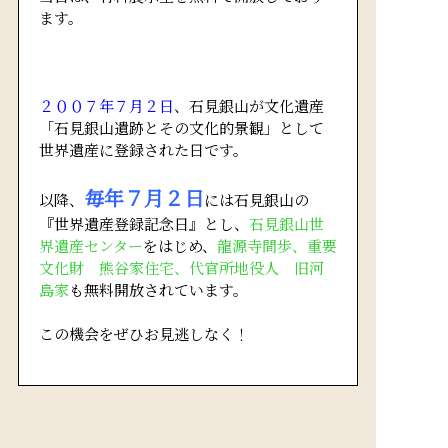
ます。
２００７年７月２日
、石見銀山が文化遺産
「石見銀山遺跡とその文化的景観」として
世界遺産に登録された日です。
毎年７月２日
以降、
には石見銀山の
『世界遺産登録記念日』とし、
石見銀山世
界遺産センター
をはじめ、
龍源寺間歩、重要
文化財 熊谷家住宅、代官所地役人 旧河
島家
も無料開放されています。
この機会をぜひお見逃しなく！