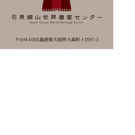
〒694-0305島根県大田市大森町イ1597-3
TEL / 0854-89-0183 FAX / 0854-89-0089
開館時間 / 8：30～17：30
展示室観覧時間 / 9：00～17：00（ 最終受付 16：30 ）
※3月～11月は30分延長
休館日 / 毎月最終火曜日・年末年始
シェア：
COPYRIGHT 2011-2020 Iwami Ginzan World Heritage
Center. All Rights Reserved.