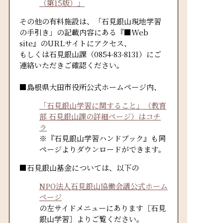
（第15版）」
その他の有料施設は、「石見銀山現地学習
の手引き」の記載内容にある『■Web
site』のURLサイトにアクセス、
もしくは石見銀山課（0854-83-8131）にご
連絡いただきご確認ください。
■島根県大田市役所公式ホームページ内、
「石見銀山学習に関すること」（教育
部 石見銀山課の詳細ページ）はコチ
ラ
※『石見銀山学習ハンドブック』も同
ページよりダウンロードができます。
■石見銀山基金については、以下の
NPO法人石見銀山協働会議公式ホーム
ページ
の左サイドメニューにあります［石見
銀山学習］よりご覧ください。