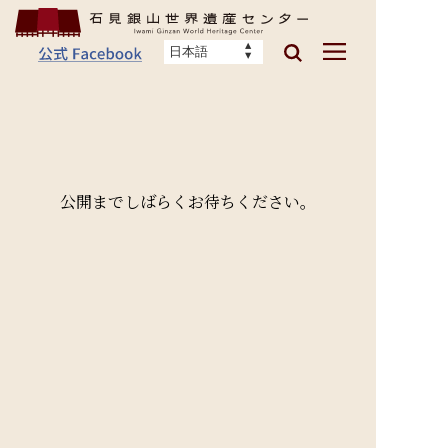
公開までしばらくお待ちください。