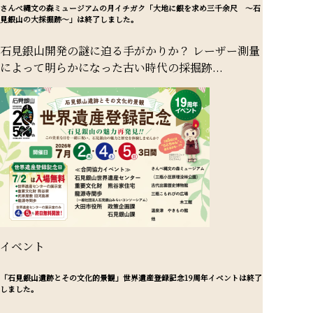
さんべ縄文の森ミュージアムの月イチガク「大地に銀を求め三千余尺 ～石
見銀山の大採掘跡～」は終了しました。
石見銀山開発の謎に迫る手がかりか？ レーザー測量
によって明らかになった古い時代の採掘跡...
イベント
「石見銀山遺跡とその文化的景観」世界遺産登録記念19周年イベントは終了
しました。