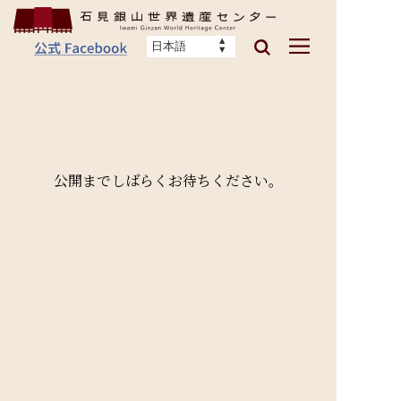
公開までしばらくお待ちください。