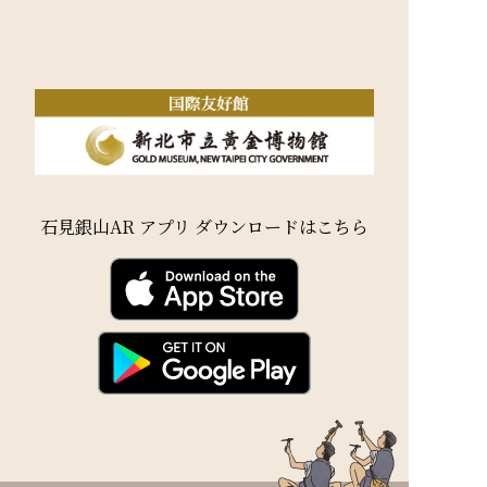
石見銀山AR アプリ ダウンロードはこちら