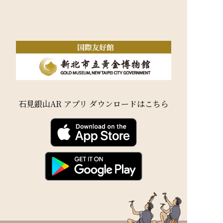
石見銀山AR アプリ ダウンロードはこちら