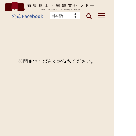
公開までしばらくお待ちください。