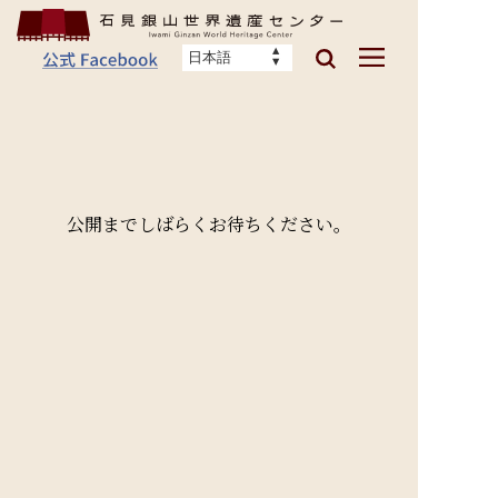
公開までしばらくお待ちください。