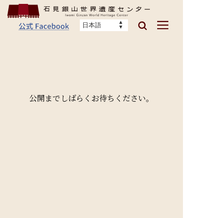
公開までしばらくお待ちください。