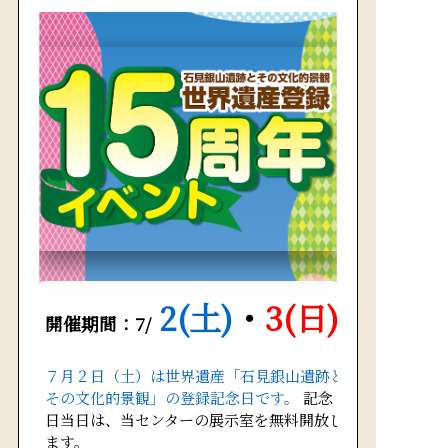
2(土)
・
3(日)
開催期間：7/
７月２日（土）は世界遺産「石見銀山遺跡と
その文化的景観」の登録記念日です。
記念
日当日は、当センターの展示室を無料開放し
ます。